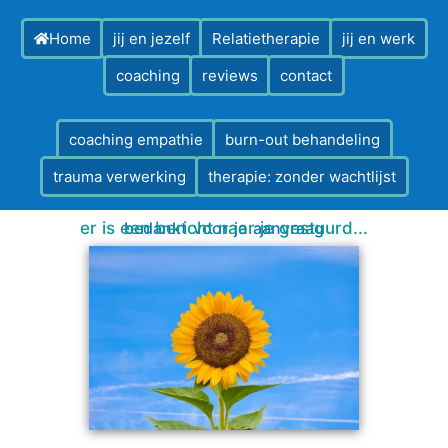
Home
jij en jezelf
Relatietherapie
jij en werk
coaching
reviews
contact
coaching empathie
burn-out behandeling
trauma verwerking
therapie: zonder wachtlijst
er is een bericht naar je gestuurd...
bedankt voor je aanvraag