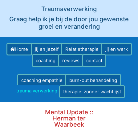
Traumaverwerking
Graag help ik je bij de door jou gewenste
groei en verandering
Home
jij en jezelf
Relatietherapie
jij en werk
coaching
reviews
contact
coaching empathie
burn-out behandeling
trauma verwerking
therapie: zonder wachtlijst
Mental Update ::
Herman ter
Waarbeek