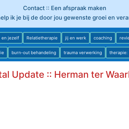
Contact :: Een afspraak maken
elp ik je bij de door jou gewenste groei en ver
ij en jezelf
Relatietherapie
jij en werk
coaching
revi
ie
burn-out behandeling
trauma verwerking
therapie:
al Update :: Herman ter Waa