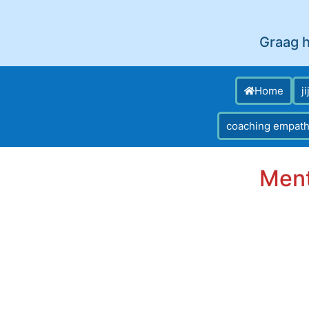
Graag h
Home
j
coaching empath
Ment