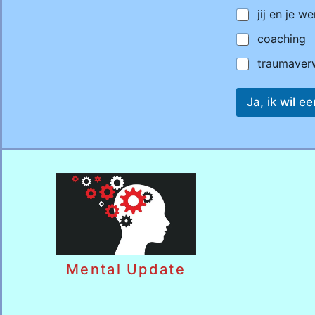
jij en je we
coaching
traumaver
Ja, ik wil 
Mental Update