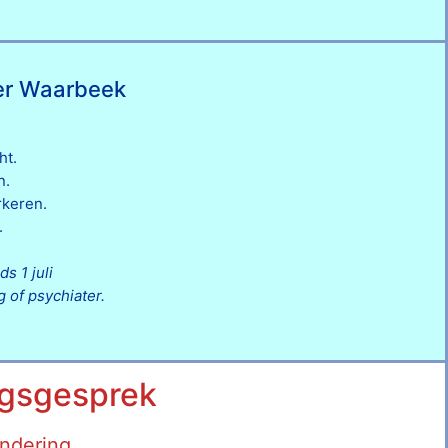
ter Waarbeek
ht.
n.
rkeren.
.
s 1 juli
of psychiater.
ingsgesprek
andering