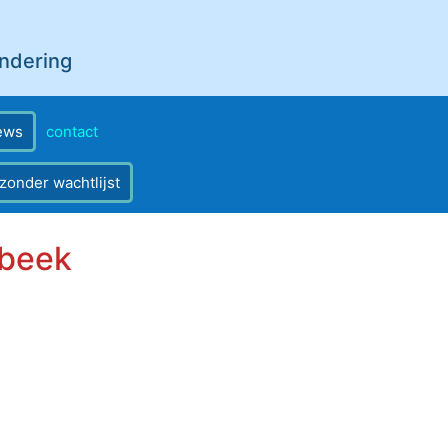
andering
ews
contact
 zonder wachtlijst
rbeek