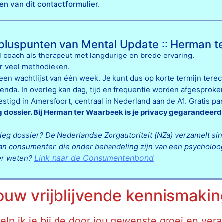
n van dit contactformulier.
 pluspunten van Mental Update :: Herman 
l coach als therapeut met langdurige en brede ervaring.
r veel methodieken.
en wachtlijst van één week. Je kunt dus op korte termijn terec
enda. In overleg kan dag, tijd en frequentie worden afgesproke
estigd in Amersfoort, centraal in Nederland aan de A1. Gratis pa
 dossier. Bij Herman ter Waarbeek is je privacy gegarandeerd
leg dossier?
De Nederlandse Zorgautoriteit (NZa) verzamelt sind
n consumenten die onder behandeling zijn van een psycholoog 
Link naar de Consumentenbond
ver weten?
jouw vrijblijvende kennismak
elp ik je bij de door jou gewenste groei en ver