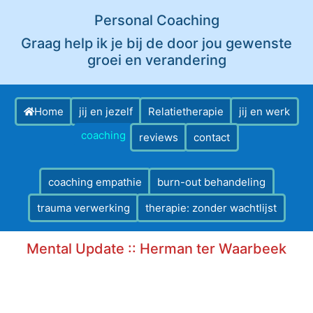
Personal Coaching
Graag help ik je bij de door jou gewenste
groei en verandering
Home
jij en jezelf
Relatietherapie
jij en werk
coaching
reviews
contact
coaching empathie
burn-out behandeling
trauma verwerking
therapie: zonder wachtlijst
Mental Update :: Herman ter Waarbeek