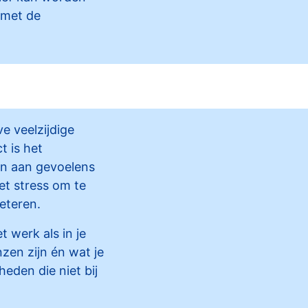
 met de
e veelzijdige
t is het
en aan gevoelens
met stress om te
beteren.
t werk als in je
zen zijn én wat je
eden die niet bij