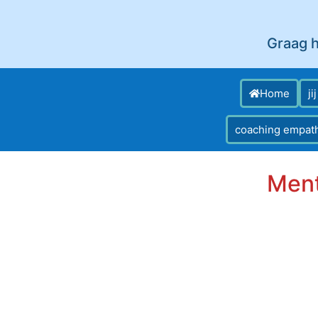
Graag h
Home
ji
coaching empat
Ment