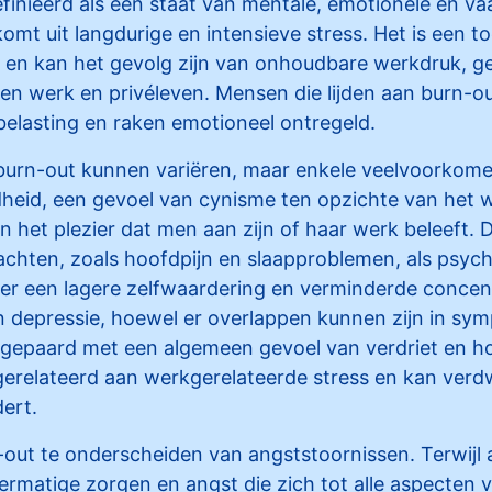
inieerd als een staat van mentale, emotionele en va
komt uit langdurige en intensieve stress. Het is een t
lt en kan het gevolg zijn van onhoudbare werkdruk, g
en werk en privéleven. Mensen die lijden aan burn-o
elasting en raken emotioneel ontregeld.
rn-out kunnen variëren, maar enkele veelvoorkome
heid, een gevoel van cynisme ten opzichte van het 
n het plezier dat men aan zijn of haar werk beleeft. D
lachten, zoals hoofdpijn en slaapproblemen, als psyc
r een lagere zelfwaardering en verminderde concentr
en depressie, hoewel er overlappen kunnen zijn in sy
 gepaard met een algemeen gevoel van verdriet en h
 gerelateerd aan werkgerelateerde stress en kan ver
ert.
-out te onderscheiden van angststoornissen. Terwijl
ermatige zorgen en angst die zich tot alle aspecten 