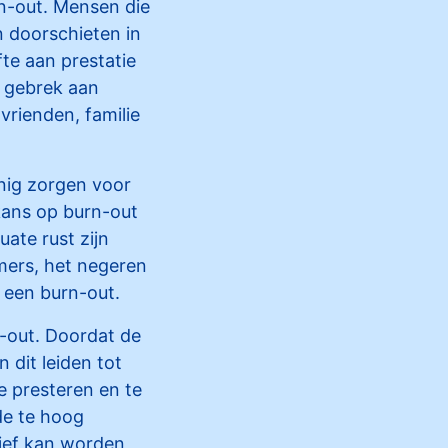
n-out. Mensen die
n doorschieten in
fte aan prestatie
t gebrek aan
vrienden, familie
nig zorgen voor
kans op burn-out
ate rust zijn
mers, het negeren
 een burn-out.
n-out. Doordat de
 dit leiden tot
e presteren en te
de te hoog
tief kan worden