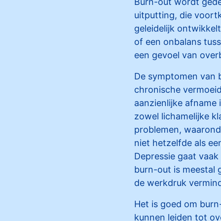
Burn-out wordt gedef
uitputting, die voort
geleidelijk ontwikke
of een onbalans tuss
een gevoel van overb
De symptomen van bu
chronische vermoeid
aanzienlijke afname i
zowel lichamelijke k
problemen, waaronde
niet hetzelfde als e
Depressie gaat vaak
burn-out is meestal
de werkdruk vermind
Het is goed om burn
kunnen leiden tot ov