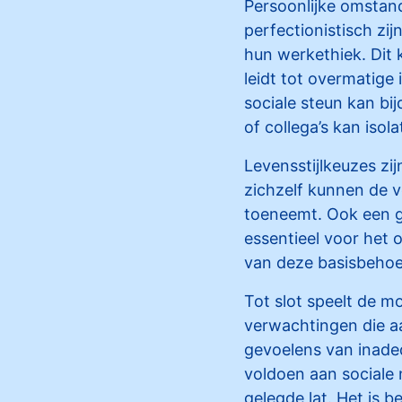
Persoonlijke omstan
perfectionistisch zi
hun werkethiek. Dit k
leidt tot overmatige
sociale steun kan bi
of collega’s kan isol
Levensstijlkeuzes zi
zichzelf kunnen de 
toeneemt. Ook een g
essentieel voor het
van deze basisbehoef
Tot slot speelt de m
verwachtingen die aa
gevoelens van inadeq
voldoen aan sociale 
gelegde lat. Het is 