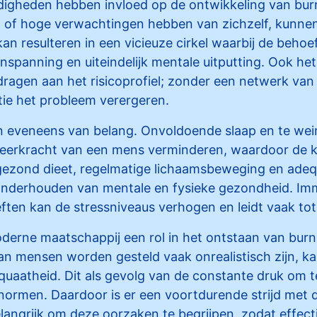
digheden hebben invloed op de ontwikkeling van bur
jn of hoge verwachtingen hebben van zichzelf, kunne
an resulteren in een vicieuze cirkel waarbij de behoe
 inspanning en uiteindelijk mentale uitputting. Ook he
jdragen aan het risicoprofiel; zonder een netwerk van 
atie het probleem verergeren.
jn eveneens van belang. Onvoldoende slaap en te wei
veerkracht van een mens verminderen, waardoor de 
ezond dieet, regelmatige lichaamsbeweging en adequ
 onderhouden van mentale en fysieke gezondheid. Im
ten kan de stressniveaus verhogen en leidt vaak tot
oderne maatschappij een rol in het ontstaan van bur
n mensen worden gesteld vaak onrealistisch zijn, kan
uaatheid. Dit als gevolg van de constante druk om t
normen. Daardoor is er een voortdurende strijd met 
belangrijk om deze oorzaken te begrijpen, zodat effec