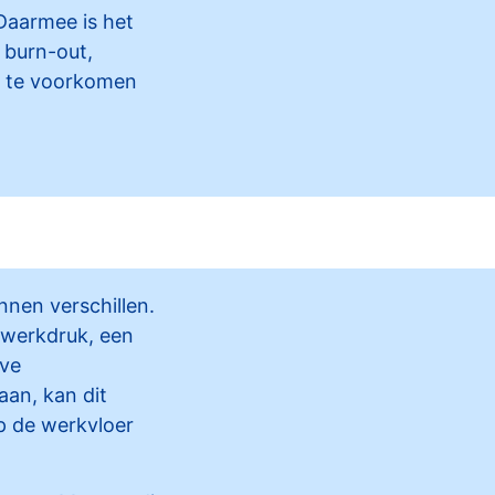
Daarmee is het
 burn-out,
m te voorkomen
nen verschillen.
e werkdruk, een
eve
an, kan dit
p de werkvloer