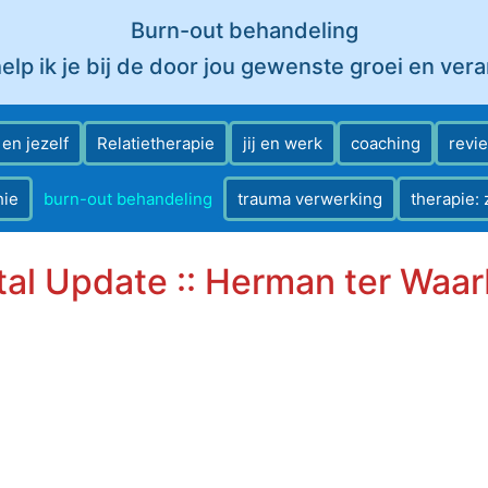
Burn-out behandeling
elp ik je bij de door jou gewenste groei en ver
j en jezelf
Relatietherapie
jij en werk
coaching
revi
hie
burn-out behandeling
trauma verwerking
therapie: 
al Update :: Herman ter Waa