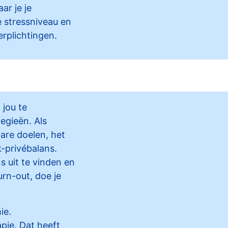
ar je je
e stressniveau en
erplichtingen.
 jou te
egieën. Als
bare doelen, het
-privébalans.
s uit te vinden en
rn-out, doe je
ie.
pie. Dat heeft