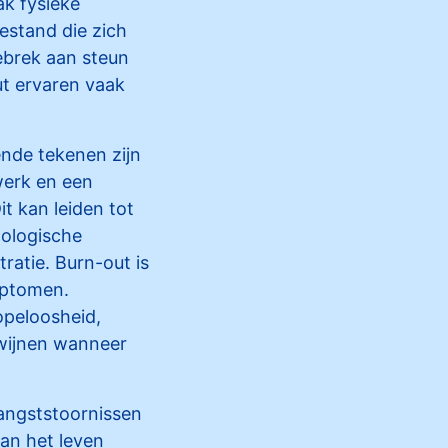
ak fysieke
oestand die zich
ebrek aan steun
ut ervaren vaak
nde tekenen zijn
werk en een
it kan leiden tot
hologische
atie. Burn-out is
mptomen.
opeloosheid,
dwijnen wanneer
 angststoornissen
van het leven