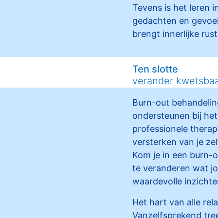
Tevens is het leren 
gedachten en gevoele
brengt innerlijke rus
Ten slotte
verander kwetsbaa
Burn-out behandeling
ondersteunen bij he
professionele therape
versterken van je ze
Kom je in een burn-ou
te veranderen wat j
waardevolle inzichte
Het hart van alle re
Vanzelfsprekend tree