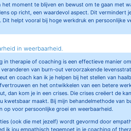
in het moment te blijven en bewust om te gaan met wa
ns op richt, een waardevol aspect. Dit vermindert j
t. Dit helpt vooral bij hoge werkdruk en persoonlijke v
rheid in weerbaarheid.
 in therapie of coaching is een effectieve manier om
t veranderen van burn-out veroorzakende levensstrat
ut en coach kan ik je helpen bij het stellen van haal
lfvertrouwen en het ontwikkelen van een betere werk
t, dan kom je in een crises. Die crises creëert de kan
ou kwetsbaar maakt. Bij mijn behandelmethode van bu
n op voor persoonlijke groei en weerbaarheid.
laties (ook die met jezelf) wordt gevormd door empath
d ik jou empathisch tegemoet in je coaching of thera