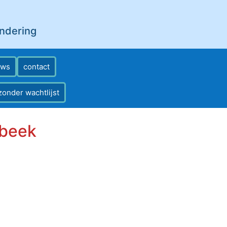
andering
ews
contact
zonder wachtlijst
rbeek