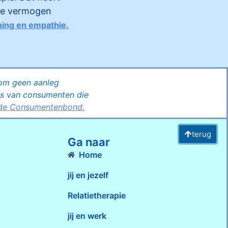
che vermogen
ing en empathie.
om geen aanleg
ns van consumenten die
 de Consumentenbond.
terug
Ga naar
Home
jij en jezelf
Relatietherapie
jij en werk