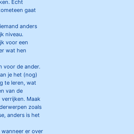
eken. Echt
 zometeen gaat
iemand anders
jk niveau.
jk voor een
ter wat hen
n voor de ander.
Kan je het (nog)
g te leren, wat
en van de
n verrijken. Maak
onderwerpen zoals
e, anders is het
n wanneer er over