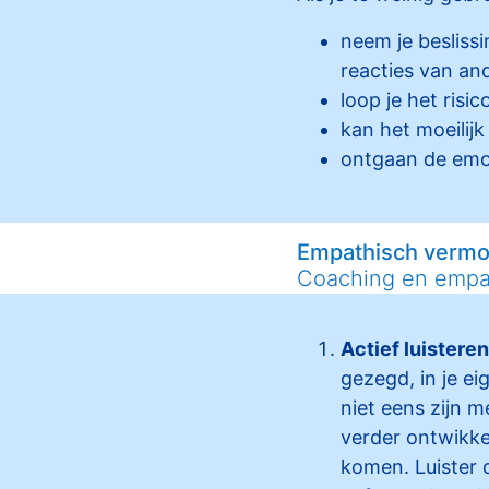
neem je beslissi
reacties van an
loop je het risi
kan het moeilij
ontgaan de emot
Empathisch vermog
Coaching en empa
Actief luisteren
gezegd, in je ei
niet eens zijn m
verder ontwikkel
komen. Luister d