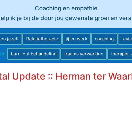
Coaching en empathie
elp ik je bij de door jou gewenste groei en ver
j en jezelf
Relatietherapie
jij en werk
coaching
revi
ie
burn-out behandeling
trauma verwerking
therapie: 
al Update :: Herman ter Waa