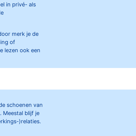
 in privé- als
de
door merk je de
ing of
e lezen ook een
n de schoenen van
 Meestal blijf je
kings-)relaties.