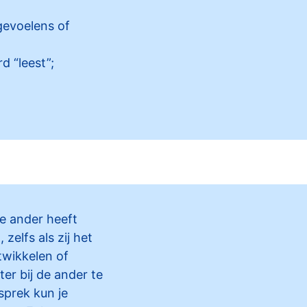
 gevoelens of
d “leest”;
de ander heeft
elfs als zij het
ntwikkelen of
er bij de ander te
sprek kun je