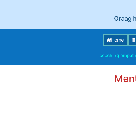
Graag h
Home
ji
coaching empath
Ment