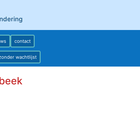
andering
ews
contact
zonder wachtlijst
rbeek