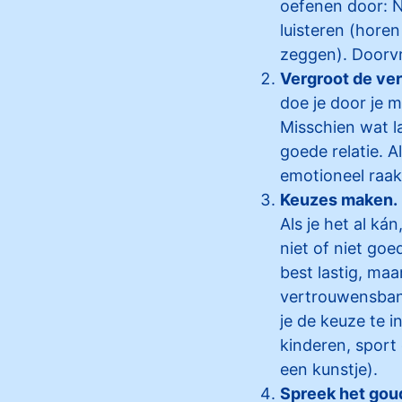
oefenen door: Ni
luisteren (hore
zeggen). Doorvr
Vergroot de ve
doe je door je m
Misschien wat l
goede relatie. A
emotioneel raak
Keuzes maken.
Als je het al ká
niet of niet goe
best lastig, maa
vertrouwensband,
je de keuze te 
kinderen, sport
een kunstje).
Spreek het goud