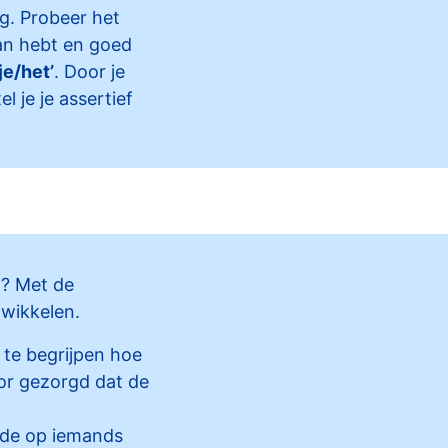
g. Probeer het
aan hebt en goed
 je/het’
. Door je
l je je assertief
n? Met de
twikkelen.
 te begrijpen hoe
oor gezorgd dat de
erde op iemands