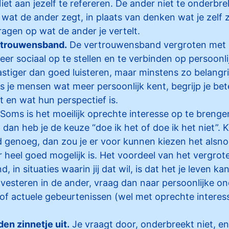
et aan jezelf te refereren. De ander niet te onderbr
n wat de ander zegt, in plaats van denken wat je zelf
agen op wat de ander je vertelt.
rtrouwensband.
De vertrouwensband vergroten met 
eer sociaal op te stellen en te verbinden op persoonli
astiger dan goed luisteren, maar minstens zo belangri
ls je mensen wat meer persoonlijk kent, begrijp je be
t en wat hun perspectief is.
Soms is het moeilijk oprechte interesse op te brenge
n, dan heb je de keuze “doe ik het of doe ik het niet”. 
d genoeg, dan zou je er voor kunnen kiezen het alsno
r heel goed mogelijk is. Het voordeel van het vergrot
 in situaties waarin jij dat wil, is dat het je leven ka
investeren in de ander, vraag dan naar persoonlijke 
 of actuele gebeurtenissen (wel met oprechte interess
en zinnetje uit.
Je vraagt door, onderbreekt niet, e